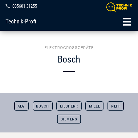
035601 31255
Technik-Profi
ELEKTROGROSSGERÄTE
Bosch
AEG
BOSCH
LIEBHERR
MIELE
NEFF
SIEMENS